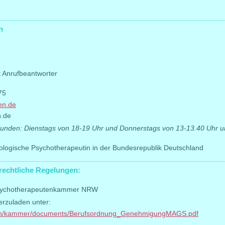
n
t Anrufbeantworter
75
en.de
.de
tunden: Dienstags von 18-19 Uhr und Donnerstags von 13-13.40 Uhr 
ologische Psychotherapeutin in der Bundesrepublik Deutschland
rechtliche Regelungen:
Psychotherapeutenkammer NRW
erzuladen unter:
eiten/kammer/documents/Berufsordnung_GenehmigungMAGS.pdf