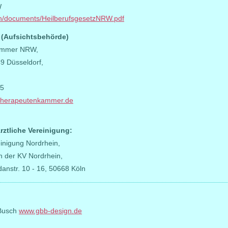
W
ten/documents/HeilberufsgesetzNRW.pdf
(Aufsichtsbehörde)
ammer NRW,
49 Düsseldorf,
15
otherapeutenkammer.de
ztliche Vereinigung:
inigung Nordrhein,
in der KV Nordrhein,
edanstr. 10 - 16, 50668 Köln
 Busch
www.gbb-design.de