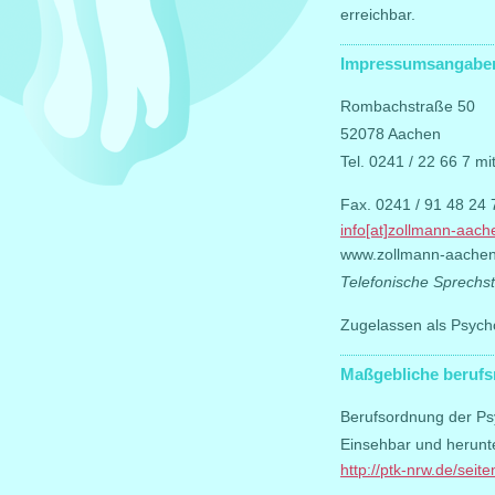
erreichbar.
Impressumsangabe
Rombachstraße 50
52078 Aachen
Tel. 0241 / 22 66 7 mi
Fax. 0241 / 91 48 24 
info[at]zollmann-aach
www.zollmann-aachen
Telefonische Sprechs
Zugelassen als Psych
Maßgebliche berufs
Berufsordnung der 
Einsehbar und herunt
http://ptk-nrw.de/s