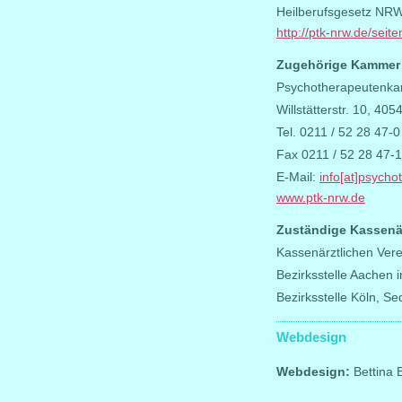
Heilberufsgesetz NR
http://ptk-nrw.de/sei
Zugehörige Kammer 
Psychotherapeutenk
Willstätterstr. 10, 405
Tel. 0211 / 52 28 47-0
Fax 0211 / 52 28 47-
E-Mail:
info[at]psych
www.ptk-nrw.de
Zuständige Kassenär
Kassenärztlichen Vere
Bezirksstelle Aachen 
Bezirksstelle Köln, S
Webdesign
Webdesign:
Bettina